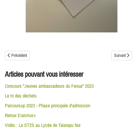
Article précédent : Première édition du job & stage dating
Article suivant
Précédent
Suivant
Articles pouvant vous intéresser
Concours "Jeunes ambassadeurs du Fenua" 2023
Le tri des déchets
Parcoursup 2023 - Phase principale d'admission
Retour Erasmus+
Vidéo : La ST2S au Lycée de Taiarapu Nui