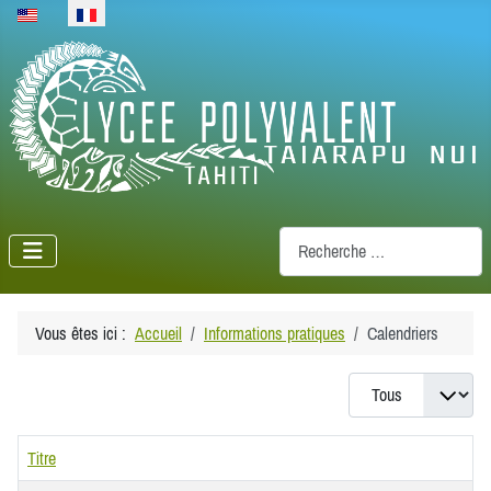
Sélectionnez votre langue
Recherche
Vous êtes ici :
Accueil
Informations pratiques
Calendriers
Afficher #
Titre