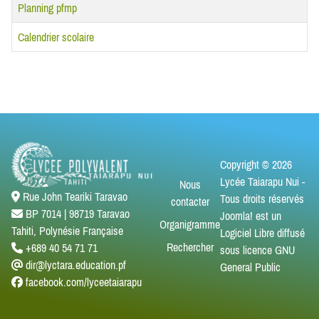
Planning pfmp
Calendrier scolaire
Articles
Copyright © 2026
Lycée Taiarapu Nui -
Nous
Rue John Teariki Taravao
Tous droits réservés
contacter
BP 7014 | 98719 Taravao
Joomla!
est un
Organigramme
Tahiti, Polynésie Française
Logiciel Libre diffusé
Rechercher
+689 40 54 71 71
sous licence
GNU
dir@lyctara.education.pf
General Public
facebook.com/lyceetaiarapu